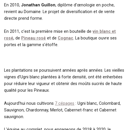
En 2010,
Jonathan Guillon
, diplôme d’œnologie en poche,
revient au Domaine. Le projet de diversification et de vente
directe prend forme.
En 2011, c’est la première mise en bouteille de
vin blanc et
rosé
, de
Pineau rosé
et de
Cognac
. La boutique ouvre ses
portes et la gamme s’étoffe.
Les plantations se poursuivent années après années. Les vieilles
vignes d’Ugni blanc plantées à forte densité, ont été enherbées
pour réduire leur vigueur et obtenir des moûts sucrés de haute
qualité pour les Pineaux.
Aujourd’hui nous cultivons
7 cépages
: Ugni blanc, Colombard,
Sauvignon, Chardonnay, Merlot, Cabernet-franc et Cabernet
sauvignon.
L'équipe au complet, nous engageons de 2018 à 2020, le