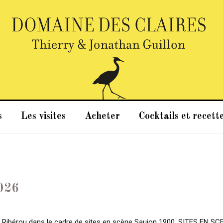
s
Les visites
Acheter
Cocktails et recett
2026
 Ribérou dans le cadre de sites en scène Saujon 1900. SITES EN SCEN