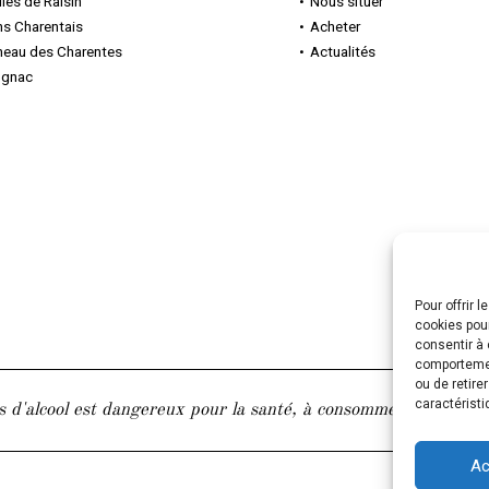
lles
de Raisin
Nous situer
ns Charentais
Acheter
neau des Charentes
Actualités
gnac
Pour offrir 
cookies pour
consentir à 
comportement
ou de retire
caractéristi
s d'alcool est dangereux pour la santé, à consommer avec modé
Ac