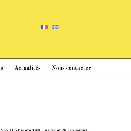
es
Actualités
Nous contacter
ES I Un bel été 1900 Les 27 et 28 juin, venez