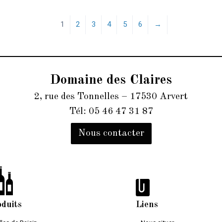
1
2
3
4
5
6
→
Domaine des Claires
2, rue des Tonnelles – 17530 Arvert
Tél: 05 46 47 31 87
Nous contacter
oduits
Liens